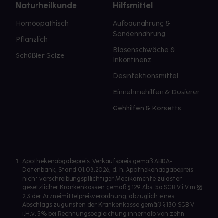
Naturheilkunde
Hilfsmittel
Homöopathisch
Aufbaunahrung &
Sondennahrung
Pflanzlich
Blasenschwäche &
Schüßler Salze
Inkontinenz
Desinfektionsmittel
Einnehmehilfen & Dosierer
Gehhilfen & Korsetts
1
Apothekenabgabepreis: Verkaufspreis gemäß ABDA-
Datenbank, Stand 01.08.2026, d. h. Apothekenabgabepreis
nicht verschreibungspflichtiger Medikamente zulasten
gesetzlicher Krankenkassen gemäß § 129 Abs. 5a SGB V i.V.m §§
2,3 der Arzneimittelpreisverordnung, abzüglich eines
Abschlags zugunsten der Krankenkasse gemäß § 130 SGB V
i.H.v. 5% bei Rechnungsbegleichung innerhalb von zehn