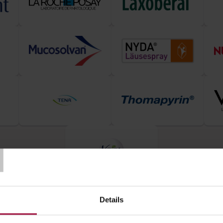
T
Details