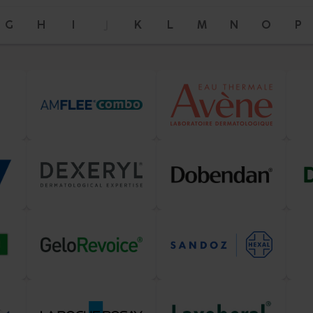
G
H
I
J
K
L
M
N
O
P