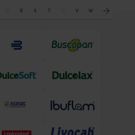
Q
R
S
T
U
V
W
X
Y
Z