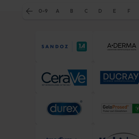
0-9
A
B
C
D
E
F