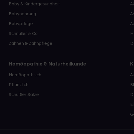
Baby & Kindergesundheit
A
Babynahrung
A
Babypflege
A
Schnuller & Co.
H
Zahnen & Zahnpflege
D
Homöopathie & Naturheilkunde
K
Homöopathisch
A
Pflanzlich
B
Schüßler Salze
D
E
G