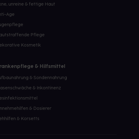
kne, unreine & fettige Haut
nti-Age
ugenpflege
autstraffende Pflege
ekorative Kosmetik
rankenpflege & Hilfsmittel
ufbaunahrung & Sondennahrung
lasenschwäche & Inkontinenz
esinfektionsmittel
innehmehilfen & Dosierer
ehhilfen & Korsetts