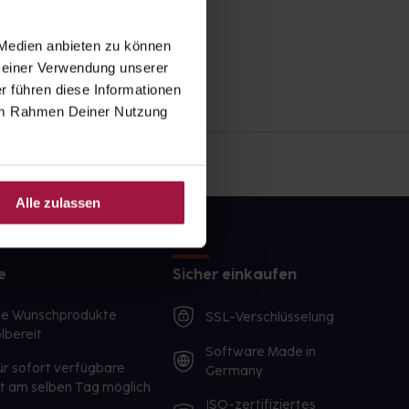
 Medien anbieten zu können
 Deiner Verwendung unserer
r führen diese Informationen
e im Rahmen Deiner Nutzung
Alle zulassen
e
Sicher einkaufen
te Wunschprodukte
SSL-Verschlüsselung
lbereit
Software Made in
ür sofort verfügbare
Germany
st am selben Tag möglich
ISO-zertifiziertes