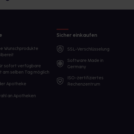
e
Sicher einkaufen
te Wunschprodukte
SSL-Verschlüsselung
lbereit
Software Made in
ür sofort verfügbare
Germany
st am selben Tag möglich
ISO-zertifiziertes
 der Apotheke
Rechenzentrum
ahl an Apotheken