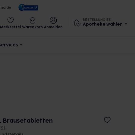
und.de
BESTELLUNG BEI
Apotheke wählen
Merkzettel
Warenkorb
Anmelden
Services
 Brausetabletten
 St.
und Details