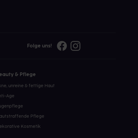
Folge uns!
eauty & Pflege
kne, unreine & fettige Haut
nti-Age
ugenpflege
autstraffende Pflege
ekorative Kosmetik