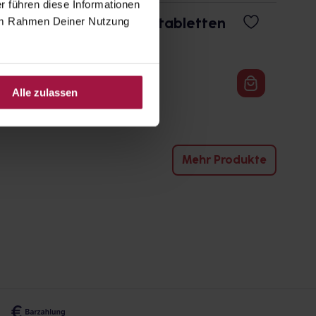
r führen diese Informationen
NDOZ D Osteo Brausetabletten
e im Rahmen Deiner Nutzung
 St.
und Details
Alle zulassen
Mehr Produkte