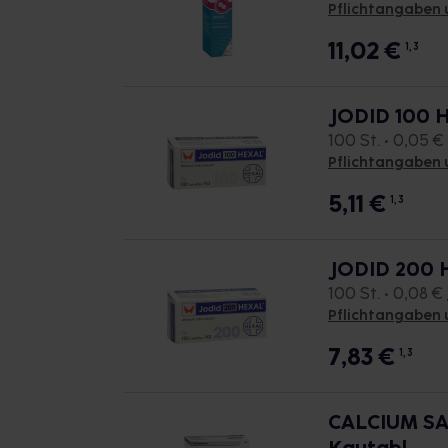
Pflichtangaben 
11,02
€
1, 3
JODID 100 
100 St. • 0,05 € 
Pflichtangaben 
5,11
€
1, 3
JODID 200 
100 St. • 0,08 € 
Pflichtangaben 
7,83
€
1, 3
CALCIUM SA