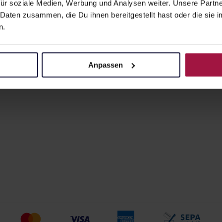
ür soziale Medien, Werbung und Analysen weiter. Unsere Partne
CALCIUM SA
 Daten zusammen, die Du ihnen bereitgestellt hast oder die si
n.
40 St. • 0,62 € /
Pflichtangaben 
24,97
€
1, 3
Anpassen