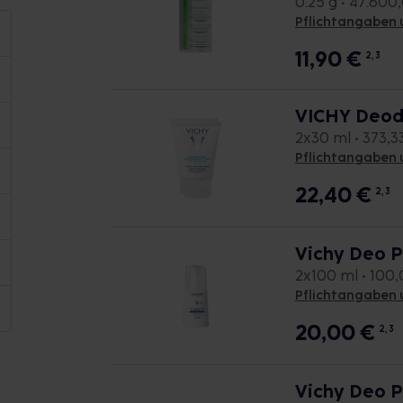
0.25 g • 47.600
Pflichtangaben 
11,90
€
2, 3
VICHY Deod
2x30 ml • 373,33
Pflichtangaben 
22,40
€
2, 3
Vichy Deo 
2x100 ml • 100,0
Pflichtangaben 
20,00
€
2, 3
Vichy Deo P