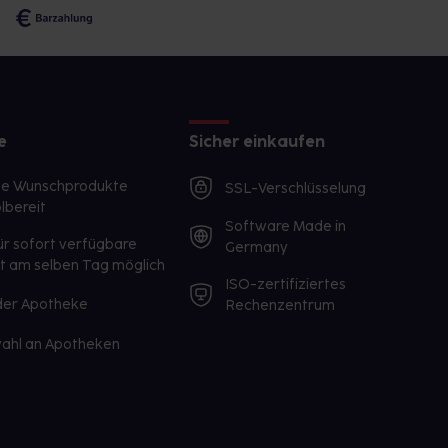
e
Sicher einkaufen
te Wunschprodukte
SSL-Verschlüsselung
lbereit
Software Made in
ür sofort verfügbare
Germany
st am selben Tag möglich
ISO-zertifiziertes
 der Apotheke
Rechenzentrum
ahl an Apotheken