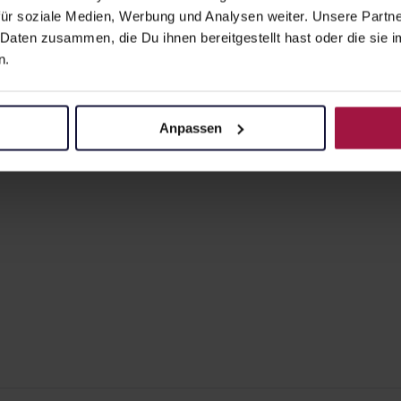
ür soziale Medien, Werbung und Analysen weiter. Unsere Partne
 Daten zusammen, die Du ihnen bereitgestellt hast oder die si
VICHY HOMM
n.
200 ml • 56,50 €
Pflichtangaben 
11,30
€
2, 3
Anpassen