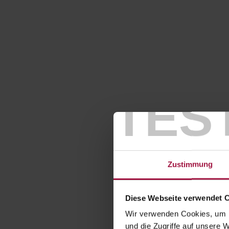
TES
Zustimmung
Diese Webseite verwendet 
Wir verwenden Cookies, um I
und die Zugriffe auf unsere