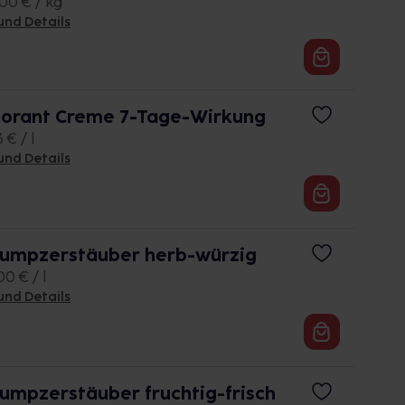
,00 € / kg
und Details
orant Creme 7-Tage-Wirkung
 € / l
und Details
Pumpzerstäuber herb-würzig
0 € / l
und Details
umpzerstäuber fruchtig-frisch