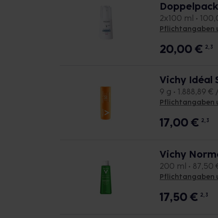
Doppelpac
2x100 ml • 100,0
Pflichtangaben 
20,00
€
2, 3
Vichy Idéal 
9 g • 1.888,89 € 
Pflichtangaben 
17,00
€
2, 3
Vichy Norm
200 ml • 87,50 €
Pflichtangaben 
17,50
€
2, 3