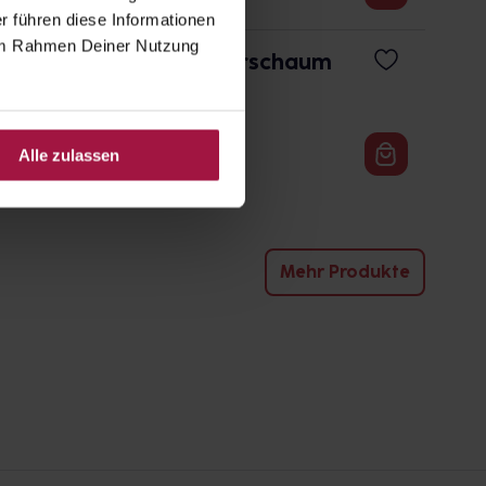
r führen diese Informationen
e im Rahmen Deiner Nutzung
E Code Purete Rasierschaum
 / l
und Details
Alle zulassen
Mehr Produkte