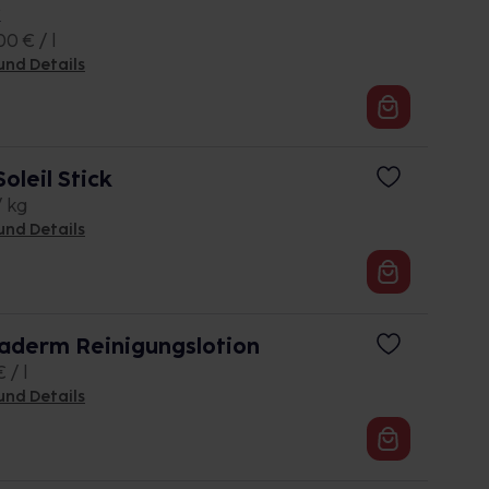
k
0 € / l
und Details
Soleil Stick
/ kg
und Details
aderm Reinigungslotion
 / l
und Details