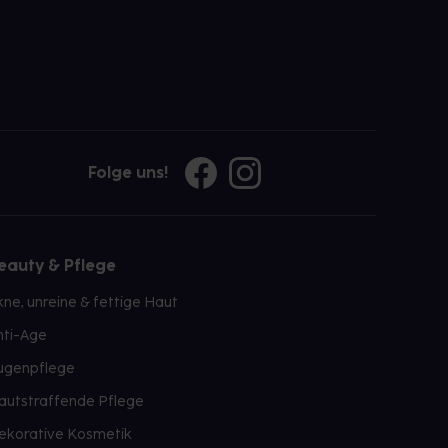
Folge uns!
eauty & Pflege
kne, unreine & fettige Haut
nti-Age
ugenpflege
autstraffende Pflege
ekorative Kosmetik