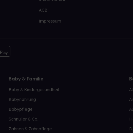
AGB
Impressum
Baby & Familie
B
Baby & Kindergesundheit
A
Babynahrung
A
Babypflege
A
Schnuller & Co.
H
Zahnen & Zahnpflege
D