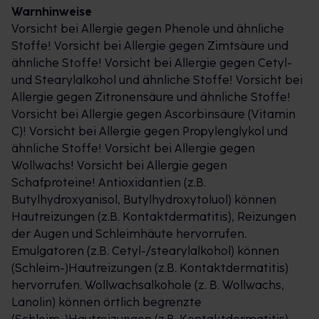
Warnhinweise
Vorsicht bei Allergie gegen Phenole und ähnliche
Stoffe! Vorsicht bei Allergie gegen Zimtsäure und
Tipps für die Therapie: Salbe und Zäpfchen
ähnliche Stoffe! Vorsicht bei Allergie gegen Cetyl-
und Stearylalkohol und ähnliche Stoffe! Vorsicht bei
Bevor Sie die Hametum® Hämorrhoidensalbe
Allergie gegen Zitronensäure und ähnliche Stoffe!
anwenden, sollte der betroffene Bereich gründlich
Vorsicht bei Allergie gegen Ascorbinsäure (Vitamin
gesäubert werden. Tupfen Sie die Feuchtigkeit
C)! Vorsicht bei Allergie gegen Propylenglykol und
anschließend vorsichtig ab. Versorgen Sie die
ähnliche Stoffe! Vorsicht bei Allergie gegen
Hautbereiche nun mehrmals täglich dünn mit Salbe,
Wollwachs! Vorsicht bei Allergie gegen
tragen sie diese am besten mit einem Fingerling
Schafproteine! Antioxidantien (z.B.
oder dem beiliegenden Applikator auf. Diese
Butylhydroxyanisol, Butylhydroxytoluol) können
Anwendung ist geeignet, um Hämorrhoiden
Hautreizungen (z.B. Kontaktdermatitis), Reizungen
tagsüber zu behandeln. Mit Hametum®
der Augen und Schleimhäute hervorrufen.
Hämorrhoidenzäpfchen können Sie die
Emulgatoren (z.B. Cetyl-/stearylalkohol) können
Beschwerden auch nachts therapieren. Vor dem
(Schleim-)Hautreizungen (z.B. Kontaktdermatitis)
Schlafen gehen kann das Zäpfchen einfach
hervorrufen. Wollwachsalkohole (z. B. Wollwachs,
entspannt im Liegen platziert werden, so dass es
Lanolin) können örtlich begrenzte
dann störungsfrei in seiner Position verbleiben und