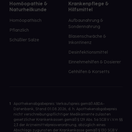
Homöopathie &
Krankenpflege &
Naturheilkunde
Hilfsmittel
Homöopathisch
Aufbaunahrung &
Sondennahrung
Pflanzlich
Blasenschwäche &
Schüßler Salze
Inkontinenz
Desinfektionsmittel
Einnehmehilfen & Dosierer
Gehhilfen & Korsetts
1
Apothekenabgabepreis: Verkaufspreis gemäß ABDA-
Datenbank, Stand 01.08.2026, d. h. Apothekenabgabepreis
nicht verschreibungspflichtiger Medikamente zulasten
gesetzlicher Krankenkassen gemäß § 129 Abs. 5a SGB V i.V.m §§
2,3 der Arzneimittelpreisverordnung, abzüglich eines
Abschlags zugunsten der Krankenkasse gemäß § 130 SGB V