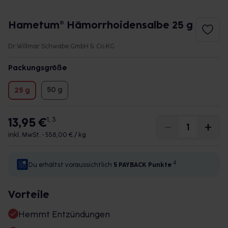
Hametum® Hämorrhoidensalbe 25 g
Dr.Willmar Schwabe GmbH & Co.KG
Packungsgröße
50 g
25 g
13,95 €
1, 3
inkl. MwSt. •
558,00 € / kg
4
Du erhältst voraussichtlich
5 PAYBACK
Punkte
Vorteile
Hemmt Entzündungen