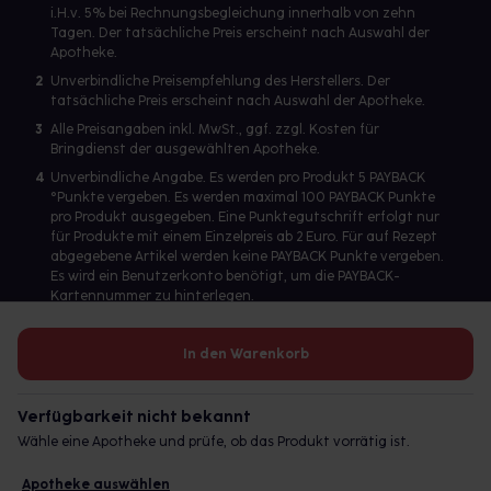
i.H.v. 5% bei Rechnungsbegleichung innerhalb von zehn
Tagen. Der tatsächliche Preis erscheint nach Auswahl der
Apotheke.
2
Unverbindliche Preisempfehlung des Herstellers. Der
tatsächliche Preis erscheint nach Auswahl der Apotheke.
3
Alle Preisangaben inkl. MwSt., ggf. zzgl. Kosten für
Bringdienst der ausgewählten Apotheke.
4
Unverbindliche Angabe. Es werden pro Produkt 5 PAYBACK
°Punkte vergeben. Es werden maximal 100 PAYBACK Punkte
pro Produkt ausgegeben. Eine Punktegutschrift erfolgt nur
für Produkte mit einem Einzelpreis ab 2 Euro. Für auf Rezept
abgegebene Artikel werden keine PAYBACK Punkte vergeben.
Es wird ein Benutzerkonto benötigt, um die PAYBACK-
Kartennummer zu hinterlegen.
In den Warenkorb
Betreiber des Portals und verantwortlich: gesund.de GmbH &
Co. KG, HRA 113699, Amtsgericht München
Verfügbarkeit nicht bekannt
© 2026 gesund.de GmbH & Co. KG
Wähle eine Apotheke und prüfe, ob das Produkt vorrätig ist.
Apotheke auswählen